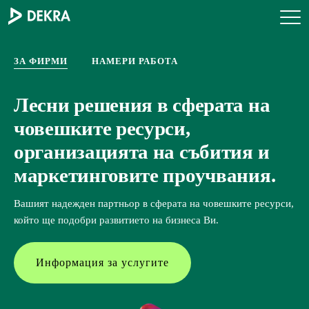
ЗА ФИРМИ
ЗА ФИРМИ
НАМЕРИ РАБОТА
НАМЕРИ РАБОТА
Лесни решения в сферата на
По-бърз и лесен път към
човешките ресурси,
краткосрочно или дългосрочно
организацията на събития и
наемане.
маркетинговите проучвания.
Ще намерим подходящата позиция за Вас бързо, лесно и
безплатно.
Вашият надежден партньор в сферата на човешките ресурси,
който ще подобри развитието на бизнеса Ви.
Намери работа
Информация за услугите