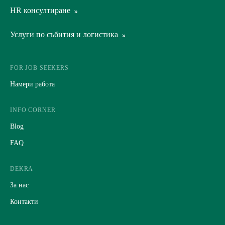
View all
HR консултиране
Временен персонал
View all
Услуги по събития и логистика
Набиране и предварителен подбор на кандидати
Услуги по набиране и подбор
View all
Аутсорсинг
Оценка на потенциала
Промоции
FOR JOB SEEKERS
Организационна диагностика
Организация на събития
Намери работа
Други HR услуги
Маркетингови проучвания
INFO CORNER
Blog
FAQ
DEKRA
За нас
Контакти